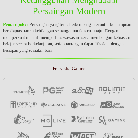
Persaingan Modern
Pemainpoker
Persaingan yang terus berkembang menuntut kemampuan
beradaptasi tanpa kehilangan semangat untuk terus maju. Dengan
memperkuat mental, memperluas wawasan, serta membangun kebiasaan
belajar secara berkelanjutan, setiap tantangan dapat dihadapi dengan
kesiapan yang semakin baik.
Penyedia Games