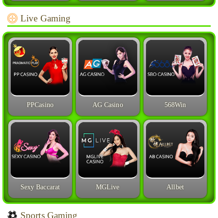
Live Gaming
PPCasino
AG Casino
568Win
Sexy Baccarat
MGLive
Allbet
Sports Gaming