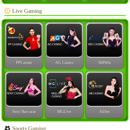
Live Gaming
PPCasino
AG Casino
568Win
Sexy Baccarat
MGLive
Allbet
Sports Gaming