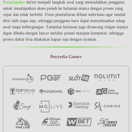
Pemainpoker
daftar menjadi langkah awal yang memudahkan pengguna
untuk mendapatkan akses penuh ke halaman utama dengan proses yang
cepat dan tidak berbelit. Form pendaftaran dibuat sederhana agar mudah
diisi oleh siapa saja, sehingga pengguna baru dapat menyelesaikan tahap
awal tanpa kebingungan. Tampilan halaman juga dirancang ringan supaya
dapat dibuka dengan lancar melalui ponsel maupun komputer, sehingga
proses daftar bisa dilakukan kapan saja dengan nyaman.
Penyedia Games