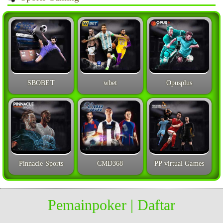
SBOBET
wbet
Opusplus
Pinnacle Sports
CMD368
PP virtual Games
Pemainpoker | Daftar