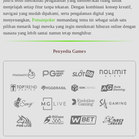
justru lebih menikmati pengalaman yang memberikan ruang untuk
menjelajah setiap fitur tanpa tekanan. Dengan kombinasi konsep kreatif,
navigasi yang mudah dipahami, serta pengalaman digital yang
menyenangkan,
Pemainpoker
memandang tema ini sebagai salah satu
pilihan menarik bagi mereka yang ingin menikmati hiburan online dengan
suasana yang lebih santai namun tetap menghibur.
Penyedia Games