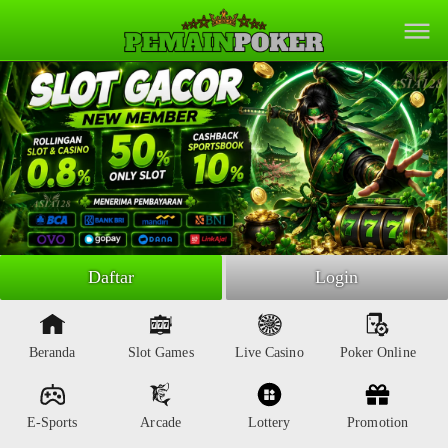
Tentang Kami
Author
Panduan Bermain
F.A.Q
Daftar
Login
Beranda
Slot Games
Live Casino
Poker Online
E-Sports
Arcade
Lottery
Promotion