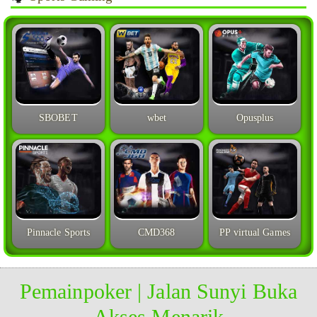
SBOBET
wbet
Opusplus
Pinnacle Sports
CMD368
PP virtual Games
Pemainpoker | Jalan Sunyi Buka
Akses Menarik