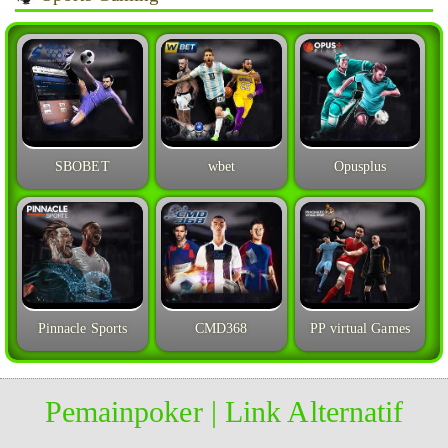
SBOBET
wbet
Opusplus
Pinnacle Sports
CMD368
PP virtual Games
Pemainpoker | Link Alternatif