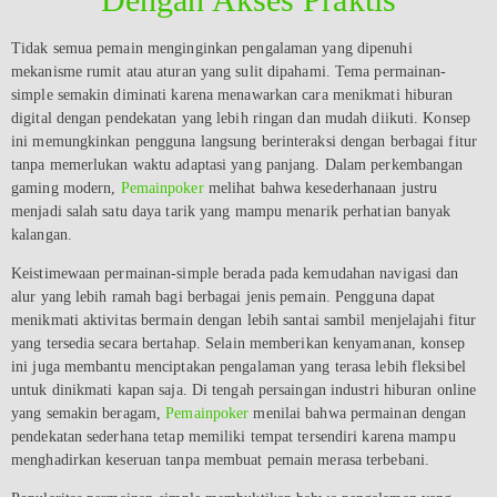
Tidak semua pemain menginginkan pengalaman yang dipenuhi
mekanisme rumit atau aturan yang sulit dipahami. Tema permainan-
simple semakin diminati karena menawarkan cara menikmati hiburan
digital dengan pendekatan yang lebih ringan dan mudah diikuti. Konsep
ini memungkinkan pengguna langsung berinteraksi dengan berbagai fitur
tanpa memerlukan waktu adaptasi yang panjang. Dalam perkembangan
gaming modern,
Pemainpoker
melihat bahwa kesederhanaan justru
menjadi salah satu daya tarik yang mampu menarik perhatian banyak
kalangan.
Keistimewaan permainan-simple berada pada kemudahan navigasi dan
alur yang lebih ramah bagi berbagai jenis pemain. Pengguna dapat
menikmati aktivitas bermain dengan lebih santai sambil menjelajahi fitur
yang tersedia secara bertahap. Selain memberikan kenyamanan, konsep
ini juga membantu menciptakan pengalaman yang terasa lebih fleksibel
untuk dinikmati kapan saja. Di tengah persaingan industri hiburan online
yang semakin beragam,
Pemainpoker
menilai bahwa permainan dengan
pendekatan sederhana tetap memiliki tempat tersendiri karena mampu
menghadirkan keseruan tanpa membuat pemain merasa terbebani.