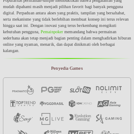
Popularitas permainan-simple membuktikan bahwa pengalaman yang
mudah dipahami masih menjadi pilihan favorit bagi banyak pengguna
digital. Perpaduan antara akses yang praktis, tampilan yang bersahabat,
serta mekanisme yang tidak berlebihan membuat konsep ini terus relevan
hingga saat ini. Dengan inovasi yang terus berkembang mengikuti
kebutuhan pengguna,
Pemainpoker
memandang bahwa permainan
sederhana akan tetap menjadi bagian penting dalam menghadirkan hiburan
online yang nyaman, menarik, dan dapat dinikmati oleh berbagai
kalangan.
Penyedia Games