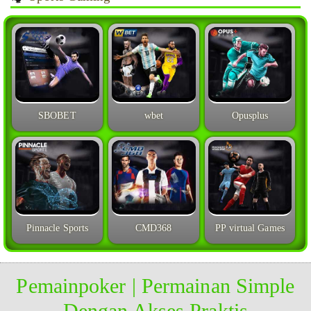
SBOBET
wbet
Opusplus
Pinnacle Sports
CMD368
PP virtual Games
Pemainpoker | Permainan Simple
Dengan Akses Praktis