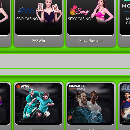
568Win
Sexy Baccarat