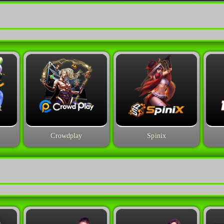
Crowdplay
Spinix