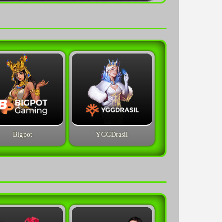
Bigpot
YGGDrasil