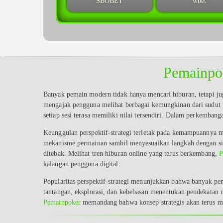
SBOBET
wbet
Pemainpok
Banyak pemain modern tidak hanya mencari hiburan, tetapi j
mengajak pengguna melihat berbagai kemungkinan dari sudut 
setiap sesi terasa memiliki nilai tersendiri. Dalam perkembang
Keunggulan perspektif-strategi terletak pada kemampuannya 
mekanisme permainan sambil menyesuaikan langkah dengan situ
ditebak. Melihat tren hiburan online yang terus berkembang,
P
kalangan pengguna digital.
Popularitas perspektif-strategi menunjukkan bahwa banyak 
tantangan, eksplorasi, dan kebebasan menentukan pendekatan 
Pemainpoker
memandang bahwa konsep strategis akan terus me